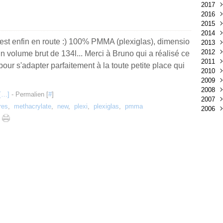
2017
Févr
Janv
Sep
2016
Janv
Juil
2015
Mai
Nov
2014
Mar
Oct
Déc
 est enfin en route :) 100% PMMA (plexiglas), dimensio
2013
Sep
Aoû
Déc
2012
Mai
Mar
Nov
Déc
 volume brut de 134l... Merci à Bruno qui a réalisé ce
2011
Oct
Nov
Déc
 pour s'adapter parfaitement à la toute petite place qui
2010
Sep
Oct
Nov
Déc
2009
Aoû
Sep
Oct
Nov
Déc
2008
Juil
Aoû
Sep
Oct
Nov
Déc
[
…
]
- Permalien [
#
]
2007
Mai
Juil
Aoû
Sep
Oct
Nov
Déc
tres
,
methacrylate
,
new
,
plexi
,
plexiglas
,
pmma
2006
Avri
Juin
Juil
Aoû
Sep
Oct
Nov
Déc
Mar
Mar
Juin
Juil
Aoû
Sep
Oct
Nov
Déc
Févr
Févr
Mai
Juin
Juil
Aoû
Sep
Oct
Janv
Janv
Mar
Mai
Juin
Juil
Aoû
Sep
Févr
Avri
Mai
Juin
Juil
Aoû
Janv
Mar
Mar
Mai
Juin
Juil
Févr
Févr
Avri
Mai
Juin
Janv
Janv
Mar
Avri
Mai
Févr
Mar
Avri
Janv
Févr
Mar
Janv
Févr
Janv