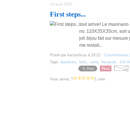
14 août 2013
First steps...
tout arrive! Le maxinano
ns: 110X35X35cm, soit un
joli bijou fait sur mesure
me restait...
Posté par kactusficus à 18:22 -
Commentaires 
Tags:
aquarium
,
tank
,
nano
,
bacasab
,
134 li
Vous aimez ?
1 vote