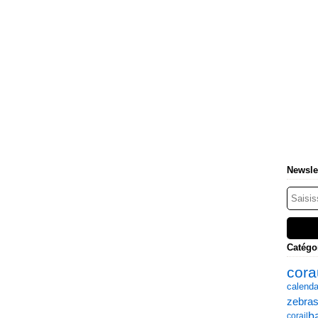
Newsle
Catégo
cora
calenda
zebra
b
corail