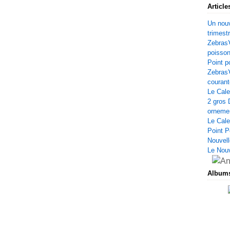
Article
Un nouv
trimest
Zebras'
poisso
Point p
Zebras'
courant
Le Cale
2 gros 
orneme
Le Cale
Point P
Nouvell
Le Nou
Album