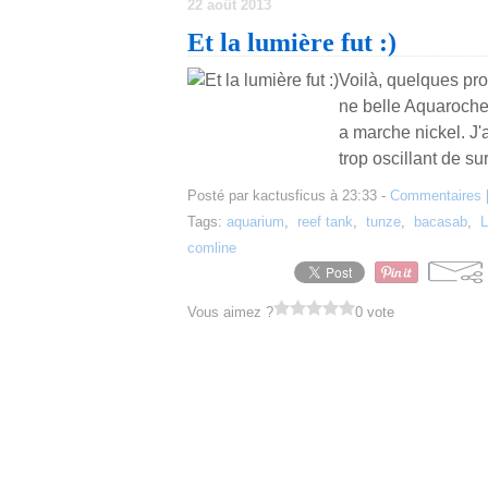
22 août 2013
Et la lumière fut :)
Voilà, quelques pro
ne belle Aquaroche
a marche nickel. J
trop oscillant de surf
Posté par kactusficus à 23:33 -
Commentaires 
Tags:
aquarium
,
reef tank
,
tunze
,
bacasab
,
comline
Vous aimez ?
0 vote