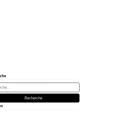
che
es
let
(1)
l
embre
(1)
(1)