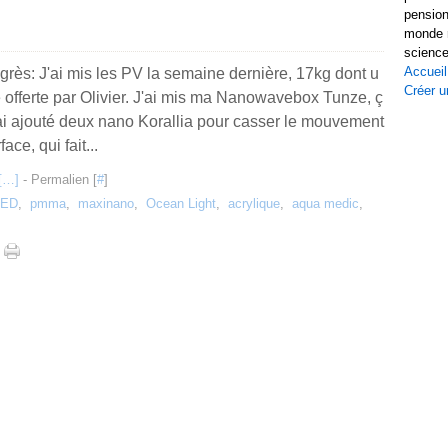
pension
monde r
science
Accueil
grès: J'ai mis les PV la semaine dernière, 17kg dont u
Créer u
 offerte par Olivier. J'ai mis ma Nanowavebox Tunze, ç
'ai ajouté deux nano Korallia pour casser le mouvement
ace, qui fait...
[
…
]
- Permalien [
#
]
LED
,
pmma
,
maxinano
,
Ocean Light
,
acrylique
,
aqua medic
,