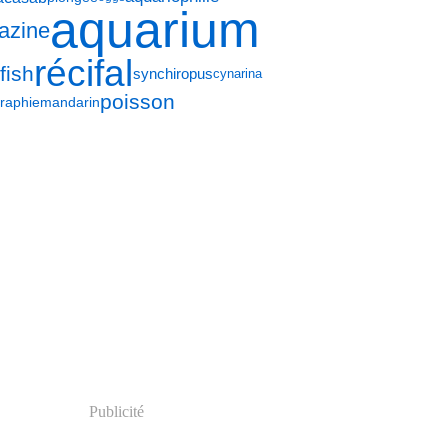
aquarium
azine
récifal
fish
synchiropus
cynarina
poisson
raphie
mandarin
Publicité