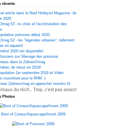
s récents
el article dans le Reef Hobbyist Magazine -3e
re 2020
Omag 53 - le choix et l'acclimatation des
ns
opulation poissons début 2020
Omag 52 - les "légendes urbaines", tellement
es en aquario!
ndrier 2020 est disponible!
Dossiers sur l'élevage des poissons
ntaux dans le ZebrasO'mag
ndrier, de retour en 2019!
opulation 1er septembre 2018 et Vidéo
e couverture pour le RHM :)
veau Zebraso'mag en approche! numéro 41
s Photos
Best of Coraux/Aquascape/Invert 2009