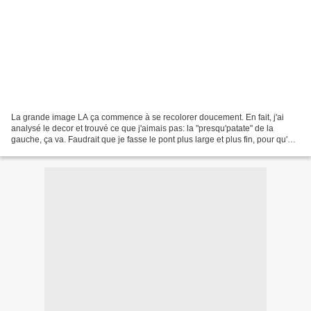
La grande image LA ça commence à se recolorer doucement. En fait, j'ai
analysé le decor et trouvé ce que j'aimais pas: la "presqu'patate" de la
gauche, ça va. Faudrait que je fasse le pont plus large et plus fin, pour qu'on
voit vraiment que 'est un pont...