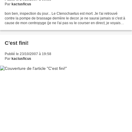
Par
kactusficus
bon ben, inspection du jour... Le Ctenochaetus est mort. Je l'ai retrouvé
contre la pompe de brassage derrière le decor. je ne saurai jamais si c'est à
cause de mon centropyge (je ne l'ai pas vu le courser en direct, je voyais
juste le chirurgien ne pas...
C'est fini!
Publié le 23/10/2007 à 19:58
Par
kactusficus