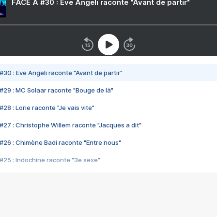
FACE A #30 : Eve Angeli raconte "Avant de partir"
#30 : Eve Angeli raconte "Avant de partir"
#29 : MC Solaar raconte "Bouge de là"
28 : Lorie raconte "Je vais vite"
#27 : Christophe Willem raconte "Jacques a dit"
#26 : Chimène Badi raconte "Entre nous"
#25 : Indochine raconte "3e sexe"
#24 : Zaho raconte "C'est chelou"
#23 : Patrick Bruel raconte "Au café des délices"
#22 : Kyo raconte "Le chemin"