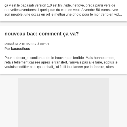
ça y est le bacasab version 1.0 est fini, vidé, nettoyé, prêt à partir vers de
nouvelles aventures si quelqu'un du coin en veut. A vendre 50 euros avec
son meuble, une occas en or! je mettrai une photo pour le montrer bien vidé
bien nettoyé plus tard,...
nouveau bac: comment ça va?
Publié le 23/10/2007 à 00:51
Par
kactusficus
Pour le decor, je contionue de le trouver pas terrible. Mais honnetement,
j'etais tellement cassée après le transfert, j'arrivais pas à le faire, et plus je
voulais modifier plus ça tombait, j'ai failli tout lancer par la fenetre, alors
valait mieux s'arreter......