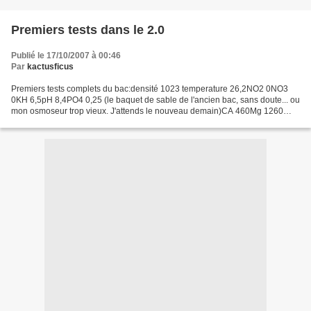
Premiers tests dans le 2.0
Publié le 17/10/2007 à 00:46
Par
kactusficus
Premiers tests complets du bac:densité 1023 temperature 26,2NO2 0NO3
0KH 6,5pH 8,4PO4 0,25 (le baquet de sable de l'ancien bac, sans doute... ou
mon osmoseur trop vieux. J'attends le nouveau demain)CA 460Mg 1260
allez, un ptit coup de mg en cristaux en...