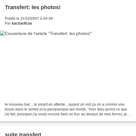
Transfert: les photos!
Publié le 21/10/2007 à 00:49
Par
kactusficus
le nouveau bac... le vivant en attente... quand on voit ça on a comme une
boule dans le ventre et la peurpanique qui monte, "mon dieu qu'est ce que
j'ai fait, pourquoi j'ai voulu encore faire un truc au dessus de mes forces, je
vais jamais y arriver,...
suite transfert