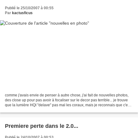
Publié le 25/10/2007 à 00:55
Par
kactusficus
comme j'avais envie de penser à autre chose, j'ai fait de nouvelles photos,
des close up pour pas avoir à focaliser sur le decor pas terrible... je trouve
que la lumière HQI "delave" pas mal les coraux, mais je reconnais que c'est
bien pratique, autant...
Premiere perte dans le 2.0...
Publié le 24/10/2007 à 00:53