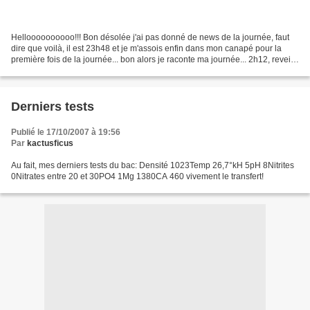
Helloooooooooo!!! Bon désolée j'ai pas donné de news de la journée, faut
dire que voilà, il est 23h48 et je m'assois enfin dans mon canapé pour la
première fois de la journée... bon alors je raconte ma journée... 2h12, reveil...
je vais voir les bacs,...
Derniers tests
Publié le 17/10/2007 à 19:56
Par
kactusficus
Au fait, mes derniers tests du bac: Densité 1023Temp 26,7°kH 5pH 8Nitrites
0Nitrates entre 20 et 30PO4 1Mg 1380CA 460 vivement le transfert!