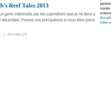
pension
b's Reef Tales 2013
monde r
science
x gens intéressés par les calendriers que je ne ferai a
Accueil
3 décembre. Prenez vos précautions si vous êtes press
Créer u
[
…
]
- Permalien [
#
]