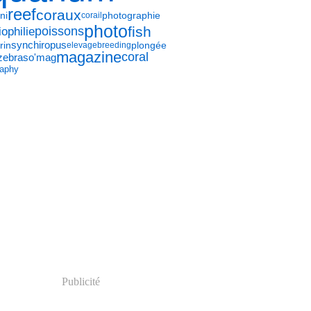
reef
coraux
ni
photographie
corail
photo
fish
poissons
ophilie
synchiropus
plongée
rin
elevage
breeding
magazine
coral
zebraso'mag
raphy
Publicité