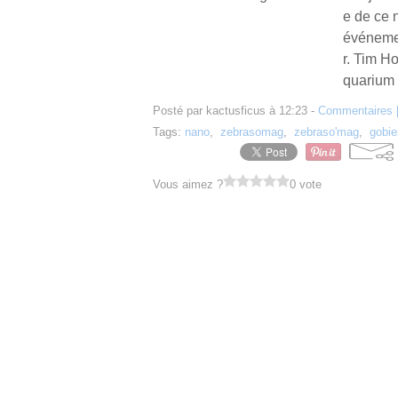
e de ce 
événemen
r. Tim H
quarium 
Posté par kactusficus à 12:23 -
Commentaires 
Tags:
nano
,
zebrasomag
,
zebraso'mag
,
gobie
Vous aimez ?
0 vote