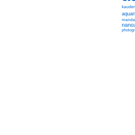
kauder
aquari
manda
nano
photog