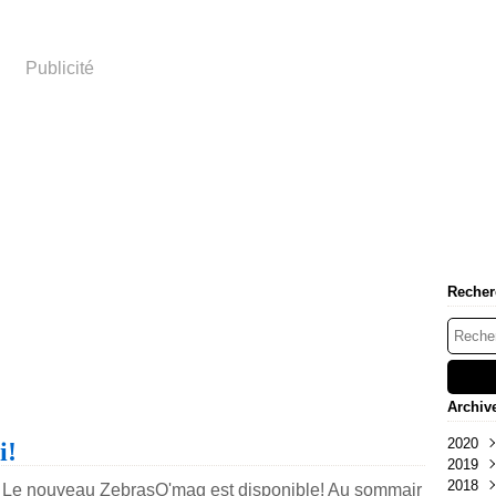
Publicité
Recher
Archiv
2020
i!
2019
Juil
2018
Avri
Nov
 Le nouveau ZebrasO'mag est disponible! Au sommair