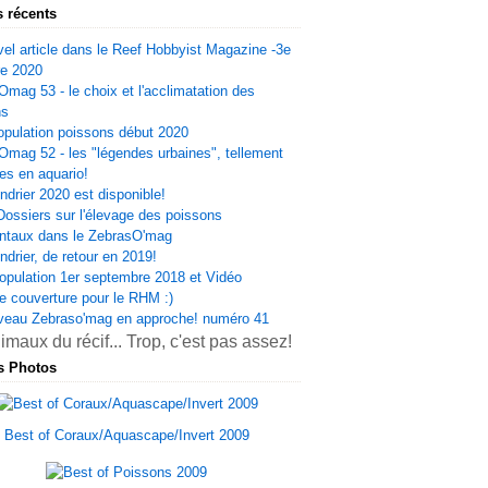
s récents
el article dans le Reef Hobbyist Magazine -3e
re 2020
Omag 53 - le choix et l'acclimatation des
ns
opulation poissons début 2020
Omag 52 - les "légendes urbaines", tellement
es en aquario!
ndrier 2020 est disponible!
Dossiers sur l'élevage des poissons
ntaux dans le ZebrasO'mag
ndrier, de retour en 2019!
opulation 1er septembre 2018 et Vidéo
e couverture pour le RHM :)
veau Zebraso'mag en approche! numéro 41
s Photos
Best of Coraux/Aquascape/Invert 2009