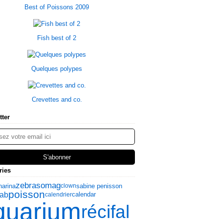
Best of Poissons 2009
Fish best of 2
Quelques polypes
Crevettes and co.
tter
ries
zebrasomag
narina
sabine penisson
clown
poisson
ab
calendrier
calendar
quarium
récifal