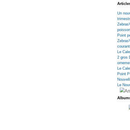
Article
Un nouv
trimest
Zebras'
poisso
Point p
Zebras'
courant
Le Cale
2 gros 
orneme
Le Cale
Point P
Nouvell
Le Nou
Album