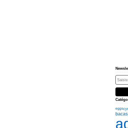
Newsle
Catégo
cy
eggs
bacas
a