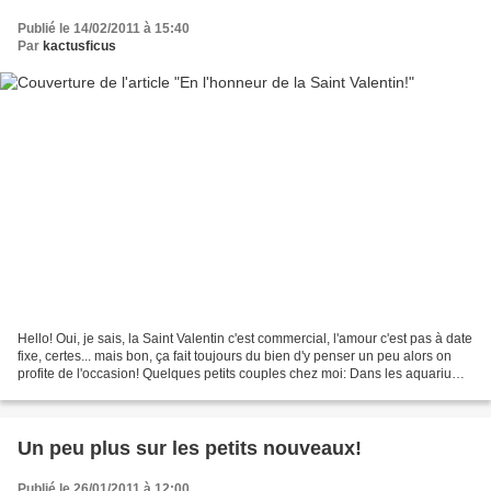
Publié le 14/02/2011 à 15:40
Par
kactusficus
Hello! Oui, je sais, la Saint Valentin c'est commercial, l'amour c'est pas à date
fixe, certes... mais bon, ça fait toujours du bien d'y penser un peu alors on
profite de l'occasion! Quelques petits couples chez moi: Dans les aquariums
publics: Et dans...
Un peu plus sur les petits nouveaux!
Publié le 26/01/2011 à 12:00