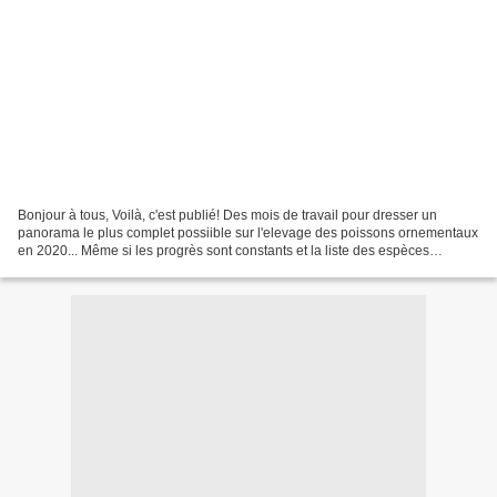
Bonjour à tous, Voilà, c'est publié! Des mois de travail pour dresser un
panorama le plus complet possiible sur l'elevage des poissons ornementaux
en 2020... Même si les progrès sont constants et la liste des espèces
reproduites s'allonge magnifiquement...