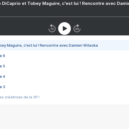
 DiCaprio et Tobey Maguire, c'est lui ! Rencontre avec Dam
bey Maguire, c'est lui ! Rencontre avec Damien Witecka
e 6
e 5
e 4
e 3
s créatrices de la VF !
e 2
e 1
e Mektoub My Love arrive enfin ! Rencontre avec Shaïn Boumedine et Sal