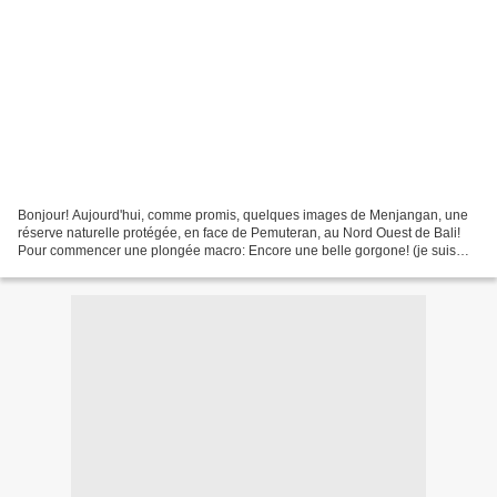
Bonjour! Aujourd'hui, comme promis, quelques images de Menjangan, une
réserve naturelle protégée, en face de Pemuteran, au Nord Ouest de Bali!
Pour commencer une plongée macro: Encore une belle gorgone! (je suis
fascinée par la multitude de sublimes gorgones...