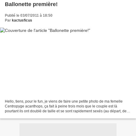
Ballonette première!
Publié le 03/07/2011 à 18:50
Par
kactusficus
Hello, tiens, pour le fun, je viens de faire une petite photo de ma femelle
Centropyge acanthops, ça fait à peine trois mois que le couple est là
pourtant ils ont doublé de taille et se sont rapidement sexés (au départ, deux
juvéniles de même taille)...