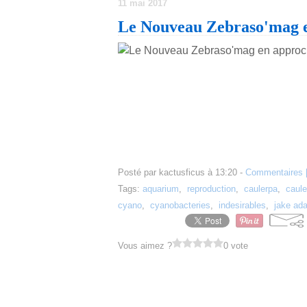
11 mai 2017
Le Nouveau Zebraso'mag 
Posté par kactusficus à 13:20 -
Commentaires 
Tags:
aquarium
,
reproduction
,
caulerpa
,
caule
cyano
,
cyanobacteries
,
indesirables
,
jake ad
Vous aimez ?
0 vote