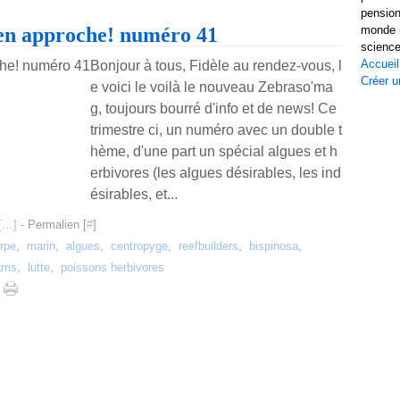
pension
en approche! numéro 41
monde r
science
Accueil
Bonjour à tous, Fidèle au rendez-vous, l
Créer u
e voici le voilà le nouveau Zebraso'ma
g, toujours bourré d'info et de news! Ce
trimestre ci, un numéro avec un double t
hème, d'une part un spécial algues et h
erbivores (les algues désirables, les ind
ésirables, et...
[
…
]
- Permalien [
#
]
rpe
,
marin
,
algues
,
centropyge
,
reefbuilders
,
bispinosa
,
ams
,
lutte
,
poissons herbivores