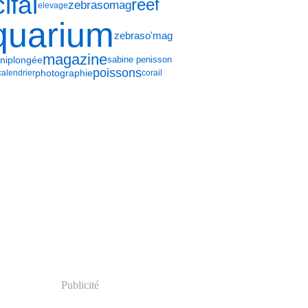
ifal
reef
zebrasomag
elevage
quarium
zebraso'mag
magazine
ni
plongée
sabine penisson
poissons
photographie
calendrier
corail
Publicité