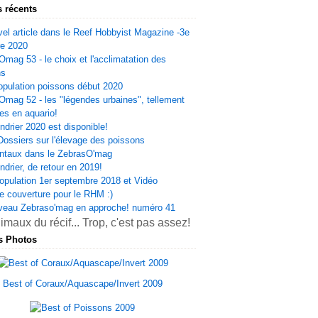
s récents
el article dans le Reef Hobbyist Magazine -3e
re 2020
Omag 53 - le choix et l'acclimatation des
ns
opulation poissons début 2020
Omag 52 - les "légendes urbaines", tellement
es en aquario!
ndrier 2020 est disponible!
Dossiers sur l'élevage des poissons
ntaux dans le ZebrasO'mag
ndrier, de retour en 2019!
opulation 1er septembre 2018 et Vidéo
e couverture pour le RHM :)
veau Zebraso'mag en approche! numéro 41
s Photos
Best of Coraux/Aquascape/Invert 2009