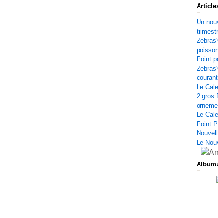
Article
Un nouv
trimest
Zebras'
poisso
Point p
Zebras'
courant
Le Cale
2 gros 
orneme
Le Cale
Point P
Nouvell
Le Nou
Album