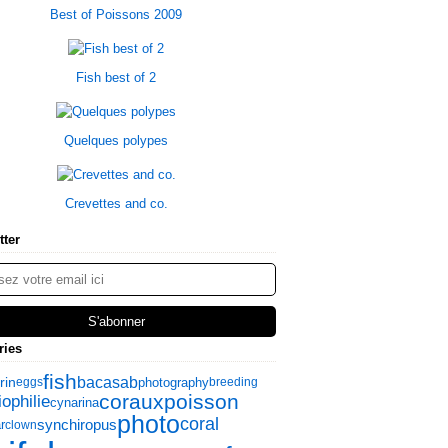
Best of Poissons 2009
Fish best of 2
Quelques polypes
Crevettes and co.
tter
ries
fish
bacasab
rin
photography
eggs
breeding
coraux
poisson
ophilie
cynarina
photo
coral
synchiropus
r
clown