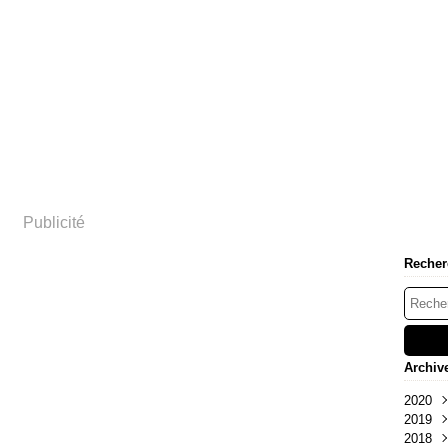
Publicité
Recher
Archiv
2020
2019
Juil
2018
Avri
Nov