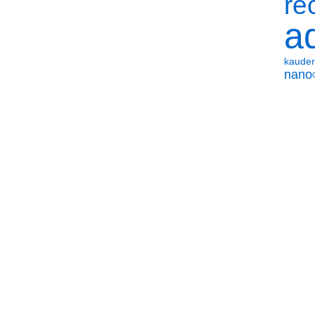
réc
a
kauder
nano