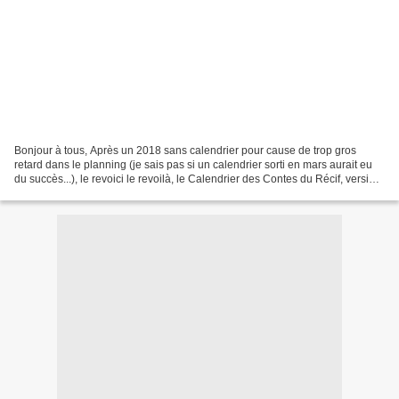
Bonjour à tous, Après un 2018 sans calendrier pour cause de trop gros
retard dans le planning (je sais pas si un calendrier sorti en mars aurait eu
du succès...), le revoici le revoilà, le Calendrier des Contes du Récif, version
2019! Format 15X21cm chevalet...