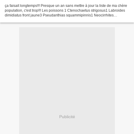
ça faisait longtemps!!! Presque un an sans mettre à jour la liste de ma chère
population, c'est trop!!! Les poissons 1 Ctenochaetus strigosus1 Labroides
dimidiatus front jaune3 Pseudanthias squammipinnis1 Neocirrhites
armatus2 Amphiprion ocellaris2 Pterapogon...
Publicité