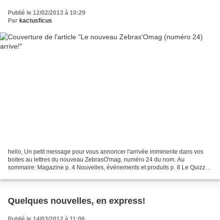
Publié le 12/02/2013 à 10:29
Par
kactusficus
hello, Un petit message pour vous annoncer l'arrivée imminente dans vos
boites au lettres du nouveau ZebrasO'mag, numéro 24 du nom. Au
sommaire: Magazine p. 4 Nouvelles, événements et produits p. 8 Le Quizz !
p. 10 Paroles d’expert: Quand science et conscience...
Quelques nouvelles, en express!
Publié le 14/03/2012 à 11:06