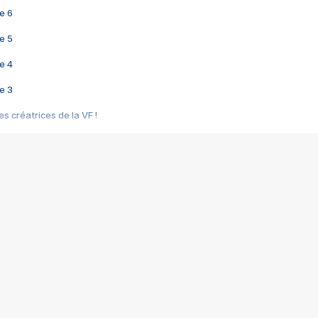
e 6
e 5
e 4
e 3
s créatrices de la VF !
e 2
e 1
e Mektoub My Love arrive enfin ! Rencontre avec Shaïn Boumedine et Sal
i : après Toni en famille
elle réalise le bouleversant Dites lui que je l'aime
ais ! Rencontre autour de Vie privée de Rebecca Zlotowski
 de Marguerite, Grave... Rencontre avec Ella Rumpf