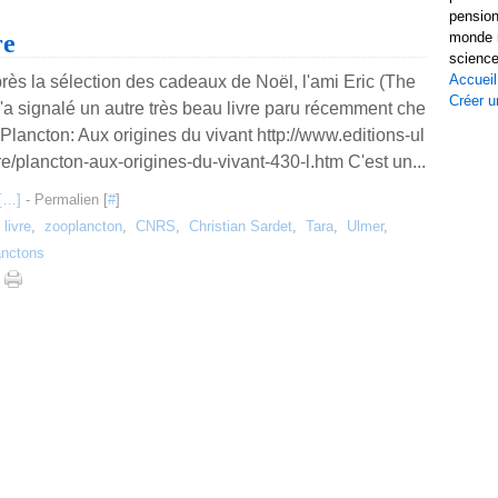
pension
re
monde r
science
Accueil
près la sélection des cadeaux de Noël, l'ami Eric (The
Créer u
'a signalé un autre très beau livre paru récemment che
Plancton: Aux origines du vivant http://www.editions-ul
vre/plancton-aux-origines-du-vivant-430-l.htm C'est un...
[
…
]
- Permalien [
#
]
,
livre
,
zooplancton
,
CNRS
,
Christian Sardet
,
Tara
,
Ulmer
,
anctons