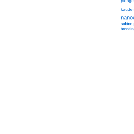
plongé
kauder
nano
sabine 
breedin