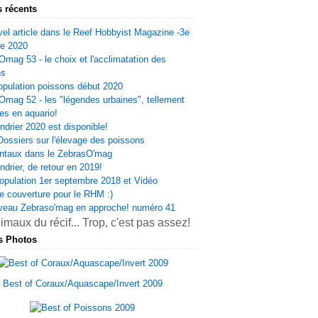
s récents
el article dans le Reef Hobbyist Magazine -3e
re 2020
Omag 53 - le choix et l'acclimatation des
ns
opulation poissons début 2020
Omag 52 - les "légendes urbaines", tellement
es en aquario!
ndrier 2020 est disponible!
Dossiers sur l'élevage des poissons
ntaux dans le ZebrasO'mag
ndrier, de retour en 2019!
opulation 1er septembre 2018 et Vidéo
e couverture pour le RHM :)
veau Zebraso'mag en approche! numéro 41
s Photos
Best of Coraux/Aquascape/Invert 2009