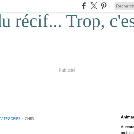
Publicité
Animaux
CATEGORIES
>
CNRS
Auteure
profess