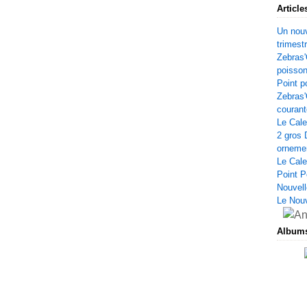
Article
Un nouv
trimest
Zebras'
poisso
Point p
Zebras'
courant
Le Cale
2 gros 
orneme
Le Cale
Point P
Nouvell
Le Nou
Album