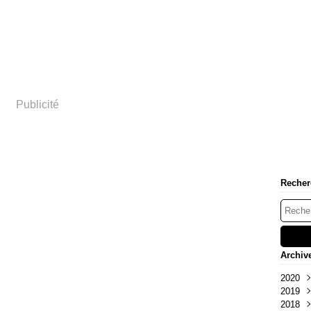
Publicité
Recher
Archiv
2020
2019
Juil
2018
Avri
Nov