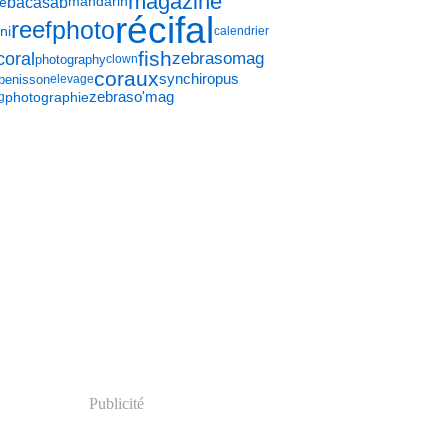
magazine
bacasab
e
mandarin
récifal
photo
reef
ni
calendrier
fish
coral
zebrasomag
photography
clown
coraux
synchiropus
penisson
elevage
zebraso'mag
photographie
g
Publicité