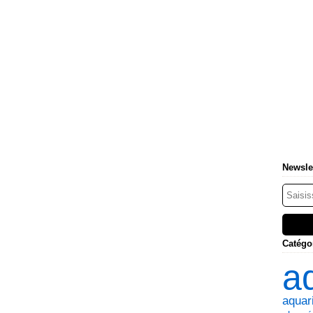
Newsle
Catégo
a
aquari