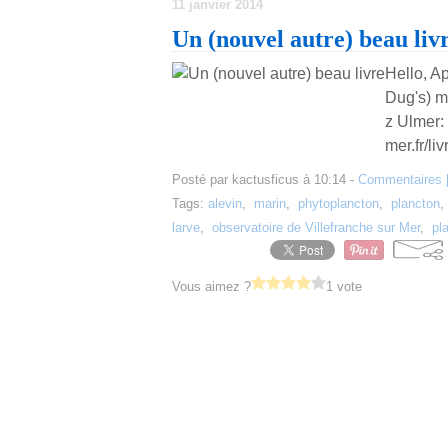
11 janvier 2014
Un (nouvel autre) beau liv
Hello, A
Dug's) m
z Ulmer: 
mer.fr/li
Posté par kactusficus à 10:14 -
Commentaires 
Tags:
alevin
,
marin
,
phytoplancton
,
plancton
larve
,
observatoire de Villefranche sur Mer
,
pl
Vous aimez ?
1 vote