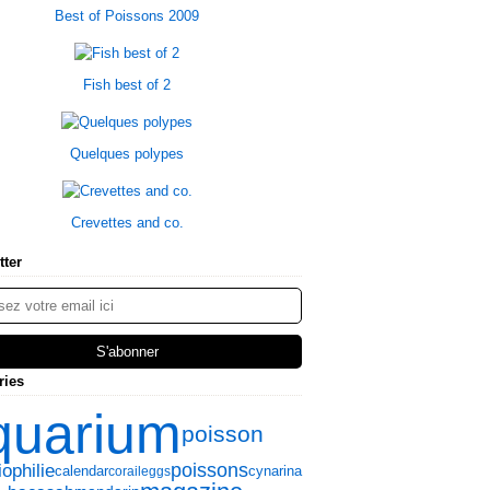
Best of Poissons 2009
Fish best of 2
Quelques polypes
Crevettes and co.
tter
ries
quarium
poisson
poissons
ophilie
cynarina
calendar
corail
eggs