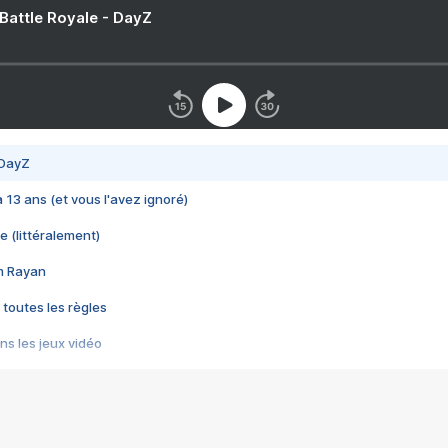
 Battle Royale - DayZ
 DayZ
 a 13 ans (et vous l'avez ignoré)
e (littéralement)
im Rayan
 toutes les règles
s les jeux vidéo
us choquant de Rockstar ? - Le scandale BULLY
e plus moche de Steam