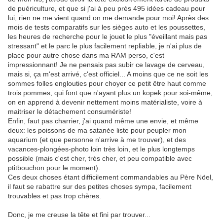
de puériculture, et que si j'ai à peu près 495 idées cadeau pour
lui, rien ne me vient quand on me demande pour moi! Après des
mois de tests comparatifs sur les sièges auto et les poussettes,
les heures de recherche pour le jouet le plus "éveillant mais pas
stressant" et le parc le plus facilement repliable, je n'ai plus de
place pour autre chose dans ma RAM perso, c'est
impressionnant! Je ne pensais pas subir ce lavage de cerveau,
mais si, ça m'est arrivé, c'est officiel... A moins que ce ne soit les
sommes folles englouties pour choyer ce petit être haut comme
trois pommes, qui font que n'ayant plus un kopek pour soi-même,
on en apprend à devenir nettement moins matérialiste, voire à
maitriser le détachement consumériste!
Enfin, faut pas charrier, j'ai quand même une envie, et même
deux: les poissons de ma satanée liste pour peupler mon
aquarium (et que personne n'arrive à me trouver), et des
vacances-plongées-photo loin très loin, et le plus longtemps
possible (mais c'est cher, très cher, et peu compatible avec
ptitbouchon pour le moment).
Ces deux choses étant difficilement commandables au Père Nöel,
il faut se rabattre sur des petites choses sympa, facilement
trouvables et pas trop chères.
Donc, je me creuse la tête et fini par trouver...