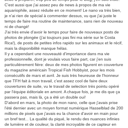
C'est aussi que j'ai assez peu de news à propos de ma vie
aquariophile, assez réduite en ce moment! Le nano va très bien,
je n'ai rien de spécial à commenter dessus, vu que j'ai juste le
temps de faire ma routine de maintenance, sans rien de nouveau
ni de changé!
J'ai très envie d'avoir le temps pour faire de nouveaux posts de
photos de plongée (j'ai toujours pas fini ma série sur le Costa
Rica!), de posts de petites infos rapido sur les animaux et le récif,
mais la disponibilité manque hélas.
Il y a cependant une nouveauté d'importance dans ma vie
professionnelle, dont je voulais vous faire part, car j'en suis
particulièrement fière: deux de mes photos figurent en couverture
du magazine américain Tropical Fish Hobbyist, pour les mois
consécutifs de mars et avril. Je suis très heureuse de l'honneur
que TFH fait à mon travail, c'est assez cool de faire deux
couvertures de suite, vu le travail de selection très pointu opéré
par l'équipe éditoriale en amont. A chaque fois, je me dis que ça
passera pas, mais là, ça a été un double oui!
D'abord en mars, la photo de mon nano, celle que j'avais prise
l'été dernier avec un moyen format numérique Hasselblad de 200
millions de pixels que j'avais eu la chance d'avoir en main pour
un bref test... La qualité du piqué, le rendu des nuances infinies
de lumière et de couleur, la clarté incroyable de ce capteur en