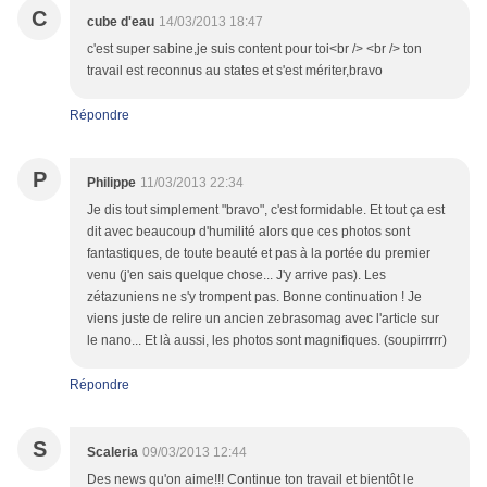
C
cube d'eau
14/03/2013 18:47
c'est super sabine,je suis content pour toi<br /> <br /> ton
travail est reconnus au states et s'est mériter,bravo
Répondre
P
Philippe
11/03/2013 22:34
Je dis tout simplement "bravo", c'est formidable. Et tout ça est
dit avec beaucoup d'humilité alors que ces photos sont
fantastiques, de toute beauté et pas à la portée du premier
venu (j'en sais quelque chose... J'y arrive pas). Les
zétazuniens ne s'y trompent pas. Bonne continuation ! Je
viens juste de relire un ancien zebrasomag avec l'article sur
le nano... Et là aussi, les photos sont magnifiques. (soupirrrrr)
Répondre
S
Scaleria
09/03/2013 12:44
Des news qu'on aime!!! Continue ton travail et bientôt le