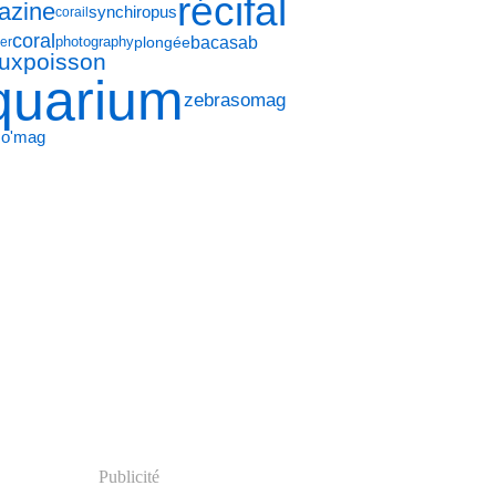
récifal
azine
synchiropus
corail
coral
bacasab
plongée
photography
er
ux
poisson
quarium
zebrasomag
so'mag
Publicité