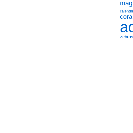
mag
calendri
cora
a
zebra