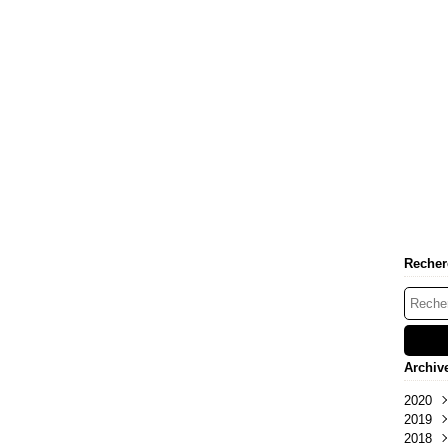
Recher
Archiv
2020
2019
Juil
2018
Avri
Nov