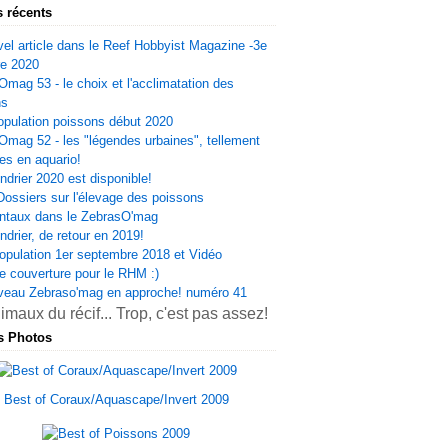
s récents
el article dans le Reef Hobbyist Magazine -3e
re 2020
Omag 53 - le choix et l'acclimatation des
ns
opulation poissons début 2020
Omag 52 - les "légendes urbaines", tellement
es en aquario!
ndrier 2020 est disponible!
Dossiers sur l'élevage des poissons
ntaux dans le ZebrasO'mag
ndrier, de retour en 2019!
opulation 1er septembre 2018 et Vidéo
e couverture pour le RHM :)
veau Zebraso'mag en approche! numéro 41
s Photos
Best of Coraux/Aquascape/Invert 2009