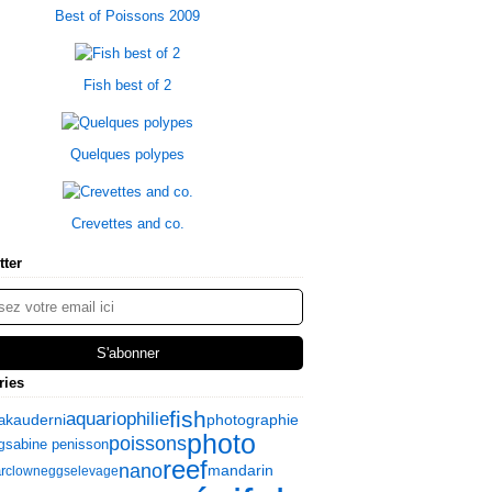
Best of Poissons 2009
Fish best of 2
Quelques polypes
Crevettes and co.
tter
ries
fish
aquariophilie
kauderni
photographie
a
photo
poissons
sabine penisson
g
reef
nano
mandarin
r
clown
eggs
elevage