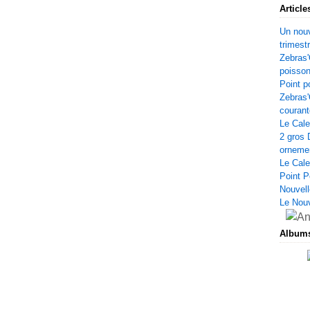
Article
Un nouv
trimest
Zebras'
poisso
Point p
Zebras'
courant
Le Cale
2 gros 
orneme
Le Cale
Point P
Nouvell
Le Nou
Album