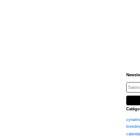
Newsle
Catégo
cynarin
breedin
calenda