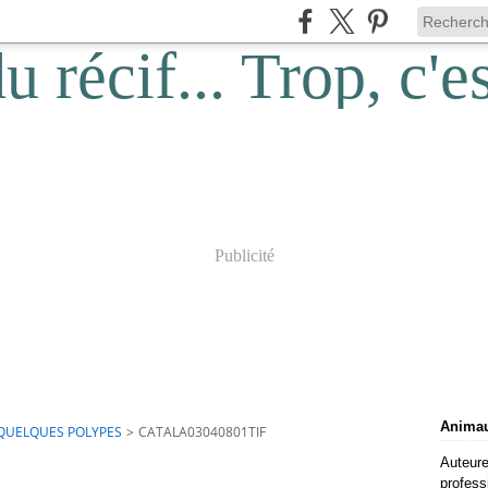
Publicité
Animaux
QUELQUES POLYPES
>
CATALA03040801TIF
Auteure
profess